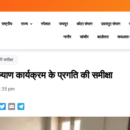
राष्ट्रीय
राज्य
स्‍पेशल
जयपुर
कोटा संभाग
उदयपुर संभाग
नागौर
सांचौर
बालोतरा
सफलता 
ी समीक्षा
ल्याण कार्यक्रम के प्रगति की समीक्षा
1:35 pm
sApp
acebook
Twitter
Email
Telegram