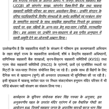
इस भगीरथ प्रयास के अंतर्गत आमेरा ने जयपुर केंद्रीय सहकारी बैंक
(JCCB) की सांगानेर शाखा, सांगानेर पैक्स-मिनी बैंक तथा चाकसू
सहकारी समिति परिसर का सघन अवलोकन किया। उन्होंने संगठन के
वरिष्ठ पदाधिकारियों, वित्तीय संस्थाओं के कर्मठ कार्मिकों एवं प्रबंधन तंत्र
के सम्मानित सदस्यों के साथ सामूहिक सहभागिता निभाते हुए छायादार
पादपों पर मूक पक्षियों के अन्न-जल हेतु मृदा-पात्र (परिंडे) प्रस्थापित
किए। इस अवसर पर उन्होंने जन-साधारण से इस पुनीत अनुष्ठान में
महती आहुति देने का ओजस्वी आह्वान किया।
उल्लेखनीय है कि सहकारिता मंत्री के संरक्षण में गतिमान इस कल्याणकारी अभियान
के तहत संपूर्ण राज्य के सहकारिता कार्यालयों, शीर्ष व केंद्रीय सहकारी अधिष्ठानों,
वाणिज्यिक सहकारी बैंक शाखाओं, क्रय-विक्रय सहकारी समितियों (KVSS) तथा
ग्राम सेवा सहकारी समितियों (PACS) के प्रांगणों, छतों एवं प्रशीतित स्थलों पर
मिट्टी के जल-पात्र निरंतर संयोजित किए जा रहे हैं। इसके साथ ही विहंगों के लिए
दैनिक रूप से खाद्यान्न (चुग्गे) की अनवरत उपलब्धता भी सुनिश्चित की जा रही है।
इसी शृंखला में चाकसू सरोवर पाल पर स्थित संकटमोचन हनुमान मंदिर परिसर में भी
परिंडे बांधकर पक्षी संरक्षण का संकल्प लिया गया।
कार्यक्रम के यूनियन संयोजक शंकर सिंह नरुका के अनुसार, इस
अनुकरणीय पहल के उपरांत मंदिर प्रांगण में एक वैचारिक गोष्ठी का
आयोजन हुआ, जिसमें सहकार जगत के अप्रतिम सारथी सूरज भान सिंह