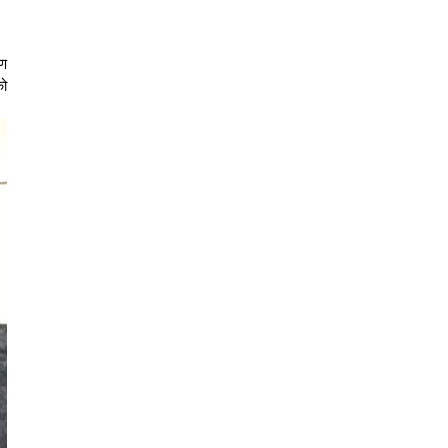
रण
को