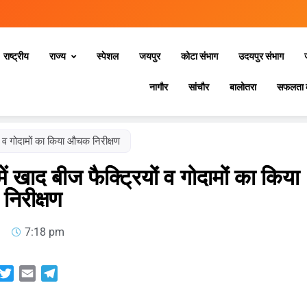
राष्ट्रीय
राज्य
स्‍पेशल
जयपुर
कोटा संभाग
उदयपुर संभाग
नागौर
सांचौर
बालोतरा
सफलता 
यों व गोदामों का किया औचक निरीक्षण
में खाद बीज फैक्ट्रियों व गोदामों का किया
िरीक्षण
7:18 pm
sApp
acebook
Twitter
Email
Telegram