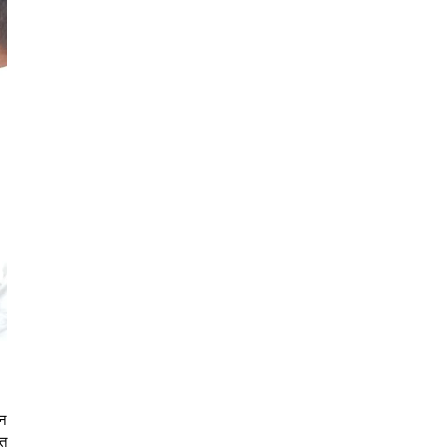
ान
ीत