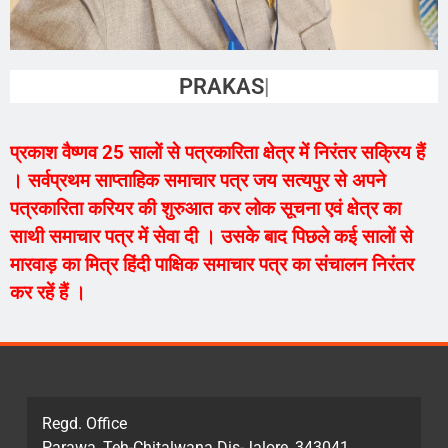
PRAKASH VAISHNAV
प्रकाश वैष्णव 25 सालों से पत्रकारिता क्षेत्र में निरंतर सक्रिय हैं
। सर्वप्रथम साप्ताहिक समाचार पत्र जय सत्यपुर से अपने
पत्रकारिता करियर की शुरुआत कर लोक सूचना एवं क्षेत्र का
साथी समाचार पत्र में सेवा दी । उसके बाद पिछले कई सालों से
मारवाड़ का मित्र हिंदी पाक्षिक समाचार पत्र का संचालन निरंतर
कर रहें हैं ।
Regd. Office
Parawa, Teh-Chitalwana Dis-Jalore, 343041