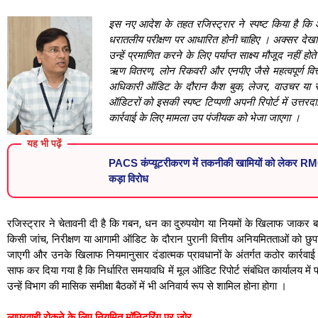
इस नए आदेश के तहत रजिस्ट्रार ने स्पष्ट किया है 
धरातलीय परीक्षण पर आधारित होनी चाहिए
।
अक्सर देखा 
उन्हें प्रमाणित करने के लिए पर्याप्त साक्ष्य मौजूद नहीं होत
ऋण वितरण, लोन रिकवरी और एनपीए जैसे महत्वपूर्ण वित्
अधिकारी ऑडिट के दौरान कैश बुक, लेजर, वाउचर या स्ट
ऑडिटरों को इसकी स्पष्ट टिप्पणी अपनी रिपोर्ट में उत्तरद
कार्रवाई के लिए मामला उप पंजीयक को भेजा जाएगा
।
यह भी पढ़ें
सहकारिता विभाग
PACS कंप्यूटरीकरण में तकनीकी खामियों को लेकर RMCS
पंजीयक, डॉ. समित
कड़ा विरोध
शर्मा
रजिस्ट्रार ने चेतावनी दी है कि गबन, धन का दुरुपयोग या नियमों के खिलाफ जाकर बां
किसी जांच, निरीक्षण या आगामी ऑडिट के दौरान पुरानी वित्तीय अनियमितताओं को छुपा
जाएगी और उनके खिलाफ नियमानुसार दंडात्मक प्रावधानों के अंतर्गत कठोर कार्रवाई अ
साफ कर दिया गया है कि निर्धारित समयावधि में मूल ऑडिट रिपोर्ट संबंधित कार्यालय में 
उन्हें विभाग की मासिक समीक्षा बैठकों में भी अनिवार्य रूप से शामिल होना होगा
।
लापरवाही रोकने के लिए नियमित मॉनिटरिंग पर जोर