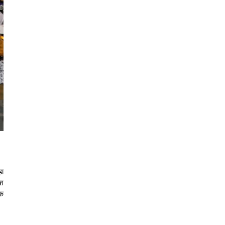
़ा
ेश
धक