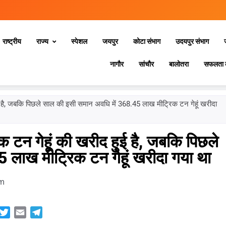
राष्ट्रीय
राज्य
स्‍पेशल
जयपुर
कोटा संभाग
उदयपुर संभाग
नागौर
सांचौर
बालोतरा
सफलता 
ै, जबकि पिछले साल की इसी समान अवधि में 368.45 लाख मीट्रिक टन गेहूं खरीदा
न गेहूं की खरीद हुई है, जबकि पिछले
 लाख मीट्रिक टन गेहूं खरीदा गया था
am
sApp
acebook
Twitter
Email
Telegram