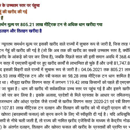
 के उच्चतम स्तर पर पंहुचा
ूं की खरीद की गई
ैं
मर्थन मूल्य पर 805.21 लाख मीट्रिक टन से अधिक धान खरीदा गया
न दलहन और तिलहन खरीदा है
्यूनतम समर्थन मूल्य पर इसकी खरीद वाले राज्यों में सुचारु रूप से जारी है, जिस तरह 
 गेहूं की खरीद की गई है (जो कि अब तक की खरीद का सबसे उच्चतम स्तर है, क्यों
रीद के आंकड़े को पार कर लिया है), जबकि पिछले साल की इसी समान अवधि में 368.
में एमएसपी मूल्यों पर हुए खरीद कार्यों से लाभान्वित हो चुके हैं और उन्हें 81,747.
 इसकी बिक्री वाले राज्यों में सुचारू रूप से जारी है। 04.06.2021 तक 805.21 ल
06.93 लाख मीट्रिक टन और रबी फसल का 98.28 लाख मीट्रिक टन धान शामिल है
ा था। मौजूदा खरीफ विपणन सत्र में लगभग 119.42 लाख किसानों को पहले ही एमएस
या जा चुका है। धान की खरीद भी सर्वकालिक उच्च स्तर पर पहुंच गई है और इसने खर
 पार कर लिया है। इसके अलावा, प्रदेशों से मिले प्रस्ताव के आधार पर तमिलनाड
शा, राजस्थान और आंध्र प्रदेश जैसे राज्यों से खरीफ विपणन सत्र 2020-21 एवं रबी विप
तहत 107.81 लाख मीट्रिक टन दलहन और तिलहन की खरीद को भी मंजूरी प्रदान की 
न खोपरा (बारहमासी फसल) को क्रय करने के लिए भी स्वीकृति दी गई है। यदि अधिसूच
सपी से नीचे चली जाती हैं, तो राज्य की नामित ख़रीद एजेंसियों के माध्यम से केंद्रीय नो
ीएसएस) के अंतर्गत दलहन, तिलहन और खोपरा फसल की खरीद के प्रस्तावों की प्राप्ति पर 