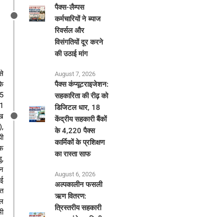
पैक्स-लैम्पस
कर्मचारियों ने ब्याज
रिवर्सल और
विसंगतियों दूर करने
की उठाई मांग
से
August 7, 2026
कि
पैक्स कंप्यूटराइजेशन:
45
सहकारिता की रीढ़ को
81
डिजिटल धार, 18
ाख
केंद्रीय सहकारी बैंकों
),
के 4,220 पैक्स
पी
कार्मिकों के प्रशिक्षण
ीफ
का रास्ता साफ
ु,
णन
August 6, 2026
गई
अल्पकालीन फसली
ित
ऋण वितरण:
डल
त्रिस्तरीय सहकारी
भी