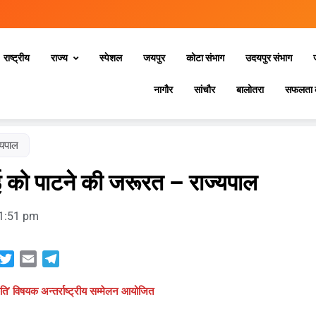
राष्ट्रीय
राज्य
स्‍पेशल
जयपुर
कोटा संभाग
उदयपुर संभाग
नागौर
सांचौर
बालोतरा
सफलता 
्यपाल
 को पाटने की जरूरत – राज्यपाल
1:51 pm
sApp
acebook
Twitter
Email
Telegram
ृति’ विषयक अन्तर्राष्ट्रीय सम्मेलन आयोजित