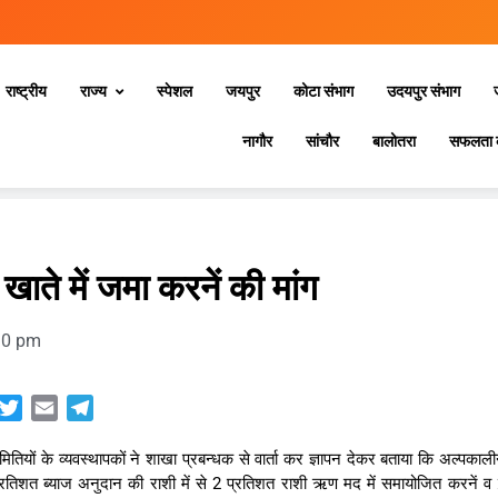
राष्ट्रीय
राज्य
स्‍पेशल
जयपुर
कोटा संभाग
उदयपुर संभाग
नागौर
सांचौर
बालोतरा
सफलता 
ाते में जमा करनें की मांग
10 pm
sApp
acebook
Twitter
Email
Telegram
मितियों के व्यवस्थापकों ने शाखा प्रबन्धक से वार्ता कर ज्ञापन देकर बताया कि अल्पकाल
रतिशत ब्याज अनुदान की राशी में से 2 प्रतिशत राशी ऋण मद में समायोजित करनें व