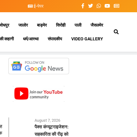
ई-पेपर
जोधपुर
जालोर
बाड़मेर
सिरोही
पाली
जैसलमेर
की कहानी
धर्म/आस्था
संपादकीय
VIDEO GALLERY
August 7, 2026
ाह
पैक्स कंप्यूटराइजेशन:
िक
सहकारिता की रीढ़ को