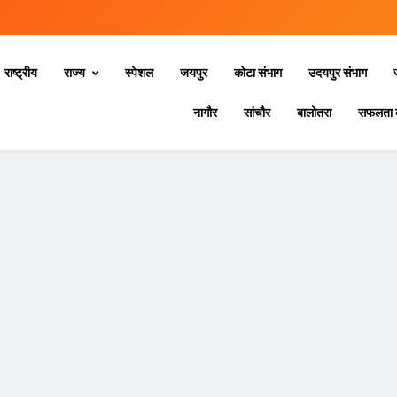
राष्ट्रीय
राज्य
स्‍पेशल
जयपुर
कोटा संभाग
उदयपुर संभाग
नागौर
सांचौर
बालोतरा
सफलता 