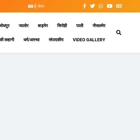
ई-पेपर
जोधपुर
जालोर
बाड़मेर
सिरोही
पाली
जैसलमेर
की कहानी
धर्म/आस्था
संपादकीय
VIDEO GALLERY