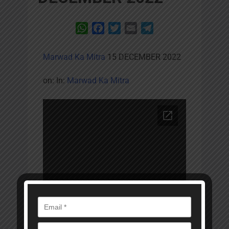
WhatsApp
Facebook
Twitter
Email
Telegram
Marwad Ka Mitra
15 DECEMBER 2022
on:
In:
Marwad Ka Mitra