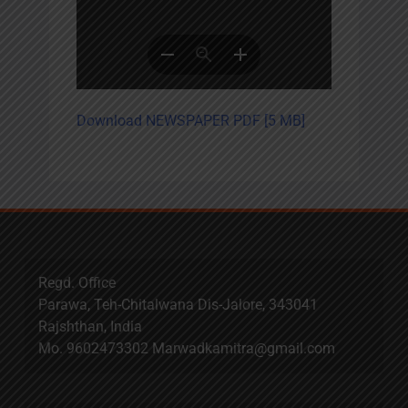
Download NEWSPAPER PDF [5 MB]
Regd. Office
Parawa, Teh-Chitalwana Dis-Jalore, 343041
Rajshthan, India
Mo. 9602473302 Marwadkamitra@gmail.com