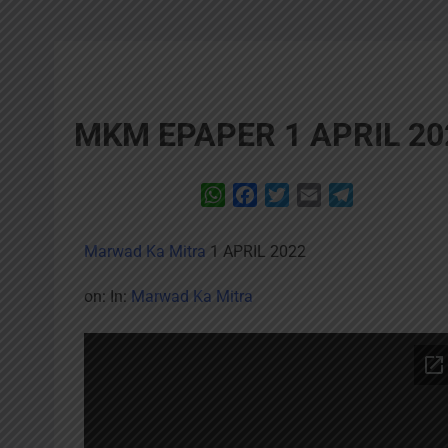
MKM EPAPER 1 APRIL 20
WhatsApp
Facebook
Twitter
Email
Telegram
Marwad Ka Mitra
1 APRIL 2022
on:
In:
Marwad Ka Mitra