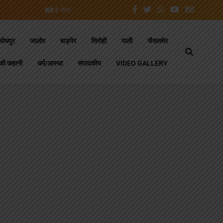
ई-पेपर
जोधपुर
जालोर
बाड़मेर
सिरोही
पाली
जैसलमेर
की कहानी
धर्म/आस्था
संपादकीय
VIDEO GALLERY