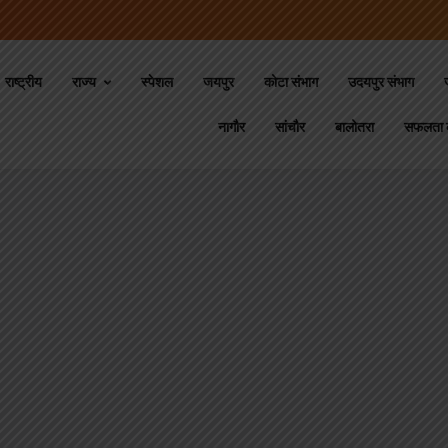
राष्ट्रीय
राज्य
स्‍पेशल
जयपुर
कोटा संभाग
उदयपुर संभाग
नागौर
सांचौर
बालोतरा
सफलता 